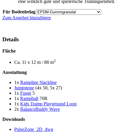
eine wirklich gute und spielerische Trainingseinheit.
Für Bodenbelag
PULSE
Zum Angebot hinzufügen
ZONE
Menge
Details
Fläche
2
Ca. 11 x 12 m / 88 m
Ausstattung
1x
Rampline Slackline
Jumpstone
(4x 50, 5x 27)
1x
Fungi
5
1x
Rampball
70R
1x
Kids Tramp Playground Loop
2x
BalanceBuddy Wave
Downloads
PulseZone_2D_dwg