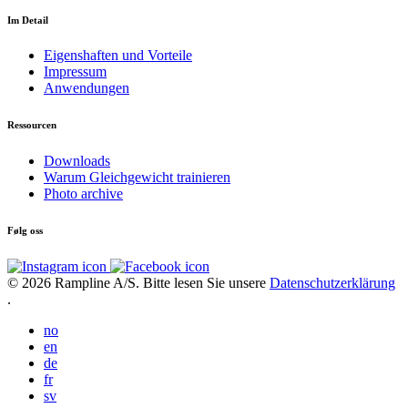
Im Detail
Eigenshaften und Vorteile
Impressum
Anwendungen
Ressourcen
Downloads
Warum Gleichgewicht trainieren
Photo archive
Følg oss
© 2026 Rampline A/S. Bitte lesen Sie unsere
Datenschutzerklärung
.
no
en
de
fr
sv