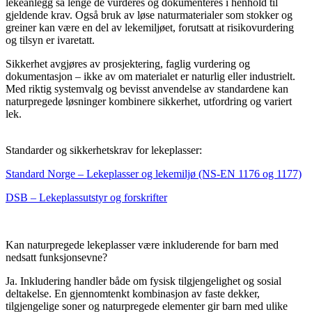
lekeanlegg så lenge de vurderes og dokumenteres i henhold til
gjeldende krav. Også bruk av løse naturmaterialer som stokker og
greiner kan være en del av lekemiljøet, forutsatt at risikovurdering
og tilsyn er ivaretatt.
Sikkerhet avgjøres av prosjektering, faglig vurdering og
dokumentasjon – ikke av om materialet er naturlig eller industrielt.
Med riktig systemvalg og bevisst anvendelse av standardene kan
naturpregede løsninger kombinere sikkerhet, utfordring og variert
lek.
Standarder og sikkerhetskrav for lekeplasser:
Standard Norge – Lekeplasser og lekemiljø (NS-EN 1176 og 1177)
DSB – Lekeplassutstyr og forskrifter
Kan naturpregede lekeplasser være inkluderende for barn med
nedsatt funksjonsevne?
Ja. Inkludering handler både om fysisk tilgjengelighet og sosial
deltakelse. En gjennomtenkt kombinasjon av faste dekker,
tilgjengelige soner og naturpregede elementer gir barn med ulike