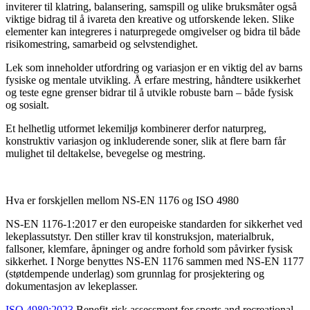
inviterer til klatring, balansering, samspill og ulike bruksmåter også
viktige bidrag til å ivareta den kreative og utforskende leken. Slike
elementer kan integreres i naturpregede omgivelser og bidra til både
risikomestring, samarbeid og selvstendighet.
Lek som inneholder utfordring og variasjon er en viktig del av barns
fysiske og mentale utvikling. Å erfare mestring, håndtere usikkerhet
og teste egne grenser bidrar til å utvikle robuste barn – både fysisk
og sosialt.
Et helhetlig utformet lekemiljø kombinerer derfor naturpreg,
konstruktiv variasjon og inkluderende soner, slik at flere barn får
mulighet til deltakelse, bevegelse og mestring.
Hva er forskjellen mellom NS-EN 1176 og ISO 4980
NS-EN 1176-1:2017 er den europeiske standarden for sikkerhet ved
lekeplassutstyr. Den stiller krav til konstruksjon, materialbruk,
fallsoner, klemfare, åpninger og andre forhold som påvirker fysisk
sikkerhet. I Norge benyttes NS-EN 1176 sammen med NS-EN 1177
(støtdempende underlag) som grunnlag for prosjektering og
dokumentasjon av lekeplasser.
ISO 4980:2023
Benefit-risk assessment for sports and recreational