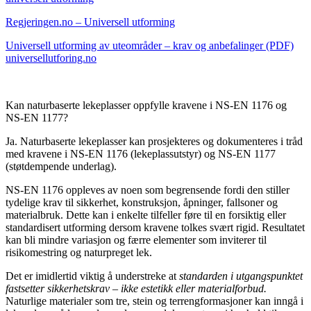
Regjeringen.no – Universell utforming
Universell utforming av uteområder – krav og anbefalinger (PDF)
universellutforing.no
Kan naturbaserte lekeplasser oppfylle kravene i NS-EN 1176 og
NS-EN 1177?
Ja. Naturbaserte lekeplasser kan prosjekteres og dokumenteres i tråd
med kravene i NS-EN 1176 (lekeplassutstyr) og NS-EN 1177
(støtdempende underlag).
NS-EN 1176 oppleves av noen som begrensende fordi den stiller
tydelige krav til sikkerhet, konstruksjon, åpninger, fallsoner og
materialbruk. Dette kan i enkelte tilfeller føre til en forsiktig eller
standardisert utforming dersom kravene tolkes svært rigid. Resultatet
kan bli mindre variasjon og færre elementer som inviterer til
risikomestring og naturpreget lek.
Det er imidlertid viktig å understreke at
standarden i utgangspunktet
fastsetter sikkerhetskrav – ikke estetikk eller materialforbud.
Naturlige materialer som tre, stein og terrengformasjoner kan inngå i