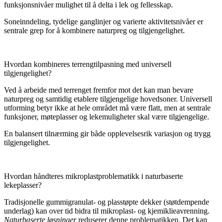
funksjonsnivåer mulighet til å delta i lek og fellesskap.
Soneinndeling, tydelige ganglinjer og varierte aktivitetsnivåer er
sentrale grep for å kombinere naturpreg og tilgjengelighet.
Hvordan kombineres terrengtilpasning med universell
tilgjengelighet?
Ved å arbeide med terrenget fremfor mot det kan man bevare
naturpreg og samtidig etablere tilgjengelige hovedsoner. Universell
utforming betyr ikke at hele området må være flatt, men at sentrale
funksjoner, møteplasser og lekemuligheter skal være tilgjengelige.
En balansert tilnærming gir både opplevelsesrik variasjon og trygg
tilgjengelighet.
Hvordan håndteres mikroplastproblematikk i naturbaserte
lekeplasser?
Tradisjonelle gummigranulat- og plasstøpte dekker (støtdempende
underlag) kan over tid bidra til mikroplast- og kjemiklieavrenning.
Naturbaserte løsninger
reduserer denne problematikken. Det kan