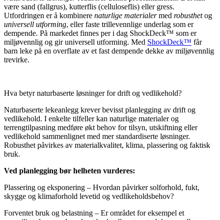
være sand (fallgrus), kutterflis (celluloseflis) eller gress.
Utfordringen er å kombinere
naturlige materialer
med
robusthet
og
universell utforming
, eller faste trillevennlige underlag som er
dempende. På markedet finnes per i dag ShockDeck™ som er
miljøvennlig og gir universell utforming. Med
ShockDeck™
får
barn leke på en overflate av et fast dempende dekke av miljøvennlig
trevirke.
Hva betyr naturbaserte løsninger for drift og vedlikehold?
Naturbaserte lekeanlegg krever bevisst planlegging av drift og
vedlikehold. I enkelte tilfeller kan naturlige materialer og
terrengtilpasning medføre økt behov for tilsyn, utskiftning eller
vedlikehold sammenlignet med mer standardiserte løsninger.
Robusthet påvirkes av materialkvalitet, klima, plassering og faktisk
bruk.
Ved planlegging bør helheten vurderes:
Plassering og eksponering – Hvordan påvirker solforhold, fukt,
skygge og klimaforhold levetid og vedlikeholdsbehov?
Forventet bruk og belastning – Er området for eksempel et