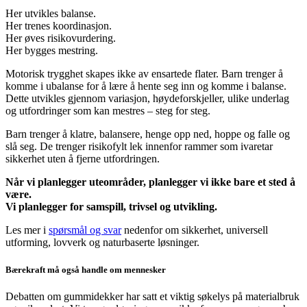
Her utvikles balanse.
Her trenes koordinasjon.
Her øves risikovurdering.
Her bygges mestring.
Motorisk trygghet skapes ikke av ensartede flater. Barn trenger å
komme i ubalanse for å lære å hente seg inn og komme i balanse.
Dette utvikles gjennom variasjon, høydeforskjeller, ulike underlag
og utfordringer som kan mestres – steg for steg.
Barn trenger å klatre, balansere, henge opp ned, hoppe og falle og
slå seg. De trenger risikofylt lek innenfor rammer som ivaretar
sikkerhet uten å fjerne utfordringen.
Når vi planlegger uteområder, planlegger vi ikke bare et sted å
være.
Vi planlegger for samspill, trivsel og utvikling.
Les mer i
spørsmål og svar
nedenfor om sikkerhet, universell
utforming, lovverk og naturbaserte løsninger.
Bærekraft må også handle om mennesker
Debatten om gummidekker har satt et viktig søkelys på materialbruk