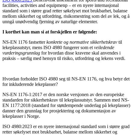
facilities, activities and equipmenp – er en nyere internasjonal
standard som i større grad retter søkelyset mot brukbarhet, balanse
mellom sikkerhet og utfordring, risikomestring som del av lek, og å
unngå unødvendig fjerning av naturlige elementer.
I korthet kan man si at forskjellen er følgende:
NS-EN 1176 fastsetter
konkrete og normative sikkerhetskrav
til
lekeplassutstyr, mens ISO 4980 fungerer som et
veiledende
vurderingsgrunnlag
for hvordan disse kravene skal anvendes i
praksis – særlig med hensyn til risiko, utfordring og lekens verdi.
Hvordan forholder ISO 4980 seg til NS-EN 1176, og hva betyr det
for inkluderende lekeplasser?
NS-EN 1176-1:2017 er den norske versjonen av den europeiske
standarden for sikkerhetskrav til lekeplassutstyr. Sammen med NS-
EN 1177:2018 (standard for støtdempende underlag på lekeplasser)
danner den grunnlag for prosjektering og dokumentasjon av
lekeplasser i Norge.
ISO 4980:2023 er en nyere internasjonal standard som i større grad
retter søkelyset mot brukbarhet, balanse mellom sikkerhet og