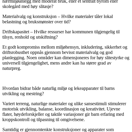
nærmiljøanlegg med moderat bruk, eller et sentralt byrom eller
skolegård med høy slitasje?
Materialvalg og konstruksjon – Hvilke materialer tåler lokal
belastning og bruksmønster over tid?
Driftskapasitet – Hvilke ressurser har kommunen tilgjengelig til
tilsyn, renhold og utskiftning?
Et godt kompromiss mellom miljøhensyn, inkludering, sikkerhet og
driftsrobusthet oppnås gjennom bevisst materialvalg og god
planlegging. Noen områder kan dimensjoneres for høy slitestyrke og
universell tilgjengelighet, mens andre kan ha større grad av
naturpreg.
Hvordan bidrar både naturlig miljø og lekeapparater til barns
utvikling og mestring?
Variert terreng, naturlige materialer og ulike sansestimuli stimulerer
motorisk utvikling, balanse, koordinasjon og kreativitet. Ujevne
flater, høydeforskjeller og taktile variasjoner gir barn erfaring med
kroppskontroll og tilpasning til omgivelsene.
Samtidig er gjennomtenkte konstruksjoner og apparater som