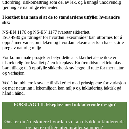
utfordring, risikomestring som del av lek, og å unngå unødvendig
fjerning av naturlige elementer.
I korthet kan man si at de to standardene utfyller hverandre
slik:
NS-EN 1176 og NS-EN 1177 ivaretar sikkerhet.
ISO 4980 gir føringer for hvordan lekeområder kan utformes for å
oppnå mer variasjon i leken og hvordan lekearealer kan ha et større
preg av naturlig miljø.
For kommunale prosjekter betyr dette at sikkerhet alene ikke er
tilstrekkelig for kvalitet på en lekeplass. En fremtidsrettet lekeplass
bør i tillegg til å oppfylle sikkerhetskrav legge til rette for mer natur
og variasjon.
Ved å kombinere kravene til sikkerhet med prinsippene for variasjon
og mer natur inn i lekemiljøer, kan miljø og inkludering faktisk gå
hånd i hånd.
FORSLAG TIL lekeplass med inkluderende design?
Ønsker du å diskutere hvordan vi kan utvikle inkluderende
og bærekraftige uteområder sammen?