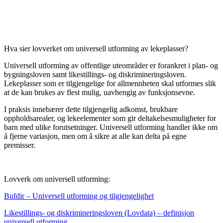
Hva sier lovverket om universell utforming av lekeplasser?
Universell utforming av offentlige uteområder er forankret i plan- og
bygningsloven samt likestillings- og diskrimineringsloven.
Lekeplasser som er tilgjengelige for allmennheten skal utformes slik
at de kan brukes av flest mulig, uavhengig av funksjonsevne.
I praksis innebærer dette tilgjengelig adkomst, brukbare
oppholdsarealer, og lekeelementer som gir deltakelsesmuligheter for
barn med ulike forutsetninger. Universell utforming handler ikke om
å fjerne variasjon, men om å sikre at alle kan delta på egne
premisser.
Lovverk om universell utforming:
Bufdir – Universell utforming og tilgjengelighet
Likestillings- og diskrimineringsloven (Lovdata) – definisjon
universell utforming