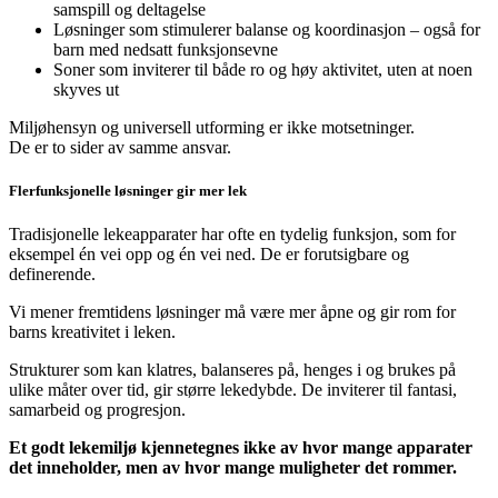
samspill og deltagelse
Løsninger som stimulerer balanse og koordinasjon – også for
barn med nedsatt funksjonsevne
Soner som inviterer til både ro og høy aktivitet, uten at noen
skyves ut
Miljøhensyn og universell utforming er ikke motsetninger.
De er to sider av samme ansvar.
Flerfunksjonelle løsninger gir mer lek
Tradisjonelle lekeapparater har ofte en tydelig funksjon, som for
eksempel én vei opp og én vei ned. De er forutsigbare og
definerende.
Vi mener fremtidens løsninger må være mer åpne og gir rom for
barns kreativitet i leken.
Strukturer som kan klatres, balanseres på, henges i og brukes på
ulike måter over tid, gir større lekedybde. De inviterer til fantasi,
samarbeid og progresjon.
Et godt lekemiljø kjennetegnes ikke av hvor mange apparater
det inneholder, men av hvor mange muligheter det rommer.