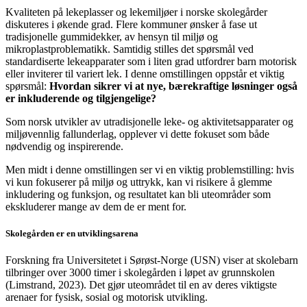
Kvaliteten på lekeplasser og lekemiljøer i norske skolegårder
diskuteres i økende grad. Flere kommuner ønsker å fase ut
tradisjonelle gummidekker, av hensyn til miljø og
mikroplastproblematikk. Samtidig stilles det spørsmål ved
standardiserte lekeapparater som i liten grad utfordrer barn motorisk
eller inviterer til variert lek. I denne omstillingen oppstår et viktig
spørsmål:
Hvordan sikrer vi at nye, bærekraftige løsninger også
er
inkluderende og tilgjengelige?
Som norsk utvikler av utradisjonelle leke- og aktivitetsapparater og
miljøvennlig fallunderlag, opplever vi dette fokuset som både
nødvendig og inspirerende.
Men midt i denne omstillingen ser vi en viktig problemstilling: hvis
vi kun fokuserer på miljø og uttrykk, kan vi risikere å glemme
inkludering og funksjon, og resultatet kan bli uteområder som
ekskluderer mange av dem de er ment for.
Skolegården er en utviklingsarena
Forskning fra Universitetet i Sørøst-Norge (USN) viser at skolebarn
tilbringer over 3000 timer i skolegården i løpet av grunnskolen
(Limstrand, 2023). Det gjør uteområdet til en av deres viktigste
arenaer for fysisk, sosial og motorisk utvikling.