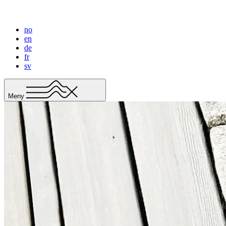
no
en
de
fr
sv
Meny