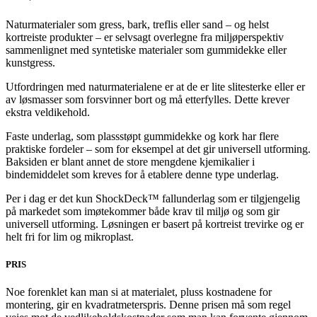
Naturmaterialer som gress, bark, treflis eller sand – og helst
kortreiste produkter – er selvsagt overlegne fra miljøperspektiv
sammenlignet med syntetiske materialer som gummidekke eller
kunstgress.
Utfordringen med naturmaterialene er at de er lite slitesterke eller er
av løsmasser som forsvinner bort og må etterfylles. Dette krever
ekstra veldikehold.
Faste underlag, som plassstøpt gummidekke og kork har flere
praktiske fordeler – som for eksempel at det gir universell utforming.
Baksiden er blant annet de store mengdene kjemikalier i
bindemiddelet som kreves for å etablere denne type underlag.
Per i dag er det kun ShockDeck™ fallunderlag som er tilgjengelig
på markedet som imøtekommer både krav til miljø og som gir
universell utforming. Løsningen er basert på kortreist trevirke og er
helt fri for lim og mikroplast.
PRIS
Noe forenklet kan man si at materialet, pluss kostnadene for
montering, gir en kvadratmeterspris. Denne prisen må som regel