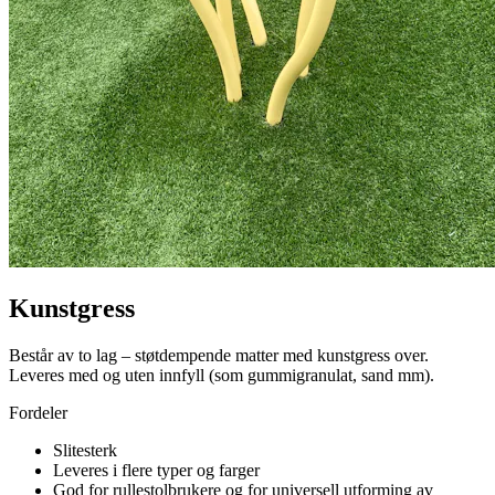
Kunstgress
Består av to lag – støtdempende matter med kunstgress over.
Leveres med og uten innfyll (som gummigranulat, sand mm).
Fordeler
Slitesterk
Leveres i flere typer og farger
God for rullestolbrukere og for universell utforming av