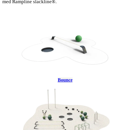
med Rampline slackline®.
Bounce