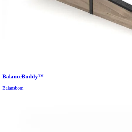
BalanceBuddy™
Balansbom