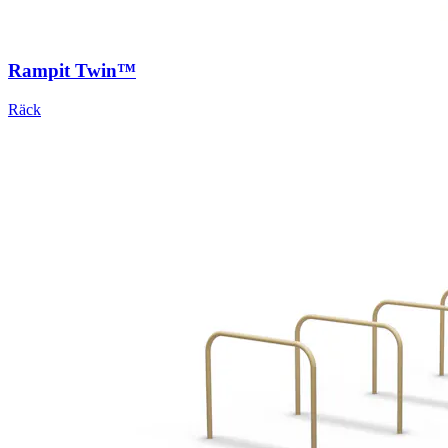
Rampit Twin™
Räck