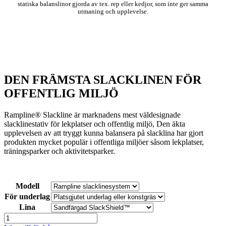
statiska balanslinor gjorda av tex. rep eller kedjor, som inte ger samma
utmaning och upplevelse.
DEN FRÄMSTA SLACKLINEN FÖR
OFFENTLIG MILJÖ
Rampline® Slackline är marknadens mest väldesignade
slacklinestativ för lekplatser och offentlig miljö, Den äkta
upplevelsen av att tryggt kunna balansera på slacklina har gjort
produkten mycket populär i offentliga miljöer såsom lekplatser,
träningsparker och aktivitetsparker.
Modell
För underlag
Lina
Rampline®
slackline