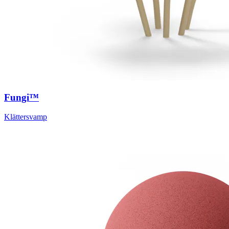
Fungi™
Klättersvamp