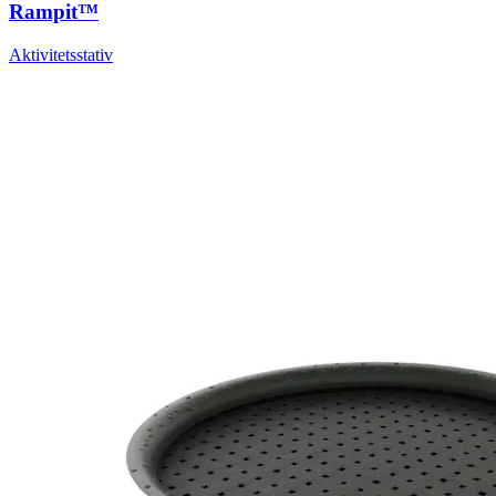
Rampit™
Aktivitetsstativ